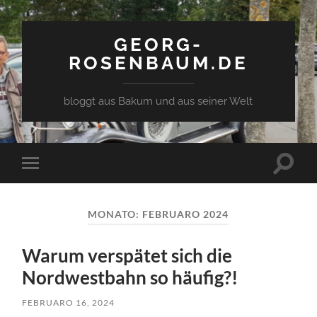
GEORG-
ROSENBAUM.DE
bloggt aus Bakum und aus seiner Welt
Toggle
Toggle
search
mobile
field
menu
MONATO:
FEBRUARO 2024
Warum verspätet sich die
Nordwestbahn so häufig?!
FEBRUARO 16, 2024