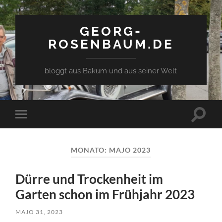
GEORG-
ROSENBAUM.DE
bloggt aus Bakum und aus seiner Welt
Toggle
Toggle
search
mobile
field
menu
MONATO:
MAJO 2023
Dürre und Trockenheit im
Garten schon im Frühjahr 2023
MAJO 31, 2023