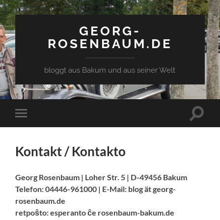
GEORG-
ROSENBAUM.DE
bloggt aus Bakum und aus seiner Welt
Toggle
Toggle
search
mobile
field
menu
Kontakt / Kontakto
Georg Rosenbaum | Loher Str. 5 | D-49456 Bakum
Telefon: 04446-961000 | E-Mail: blog ät georg-
rosenbaum.de
retpoŝto: esperanto ĉe rosenbaum-bakum.de