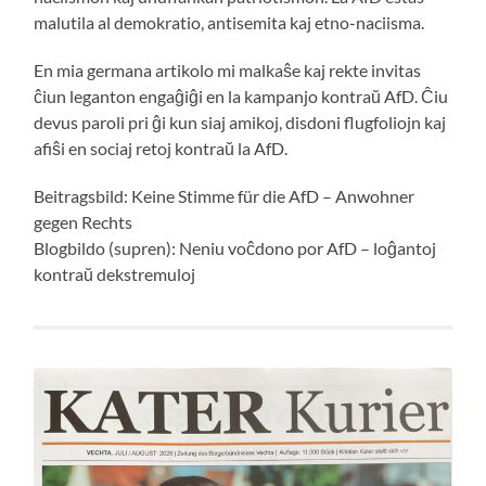
malutila al demokratio, antisemita kaj etno-naciisma.
En mia germana artikolo mi malkaŝe kaj rekte invitas
ĉiun leganton engaĝiĝi en la kampanjo kontraŭ AfD. Ĉiu
devus paroli pri ĝi kun siaj amikoj, disdoni flugfoliojn kaj
afiŝi en sociaj retoj kontraŭ la AfD.
Beitragsbild: Keine Stimme für die AfD – Anwohner
gegen Rechts
Blogbildo (supren): Neniu voĉdono por AfD – loĝantoj
kontraŭ dekstremuloj