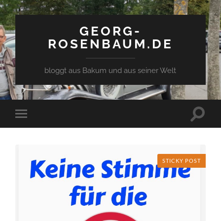
GEORG-
ROSENBAUM.DE
bloggt aus Bakum und aus seiner Welt
Toggle
Toggle
search
mobile
field
menu
STICKY POST