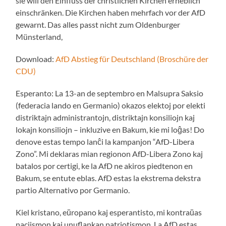
sie will den Einfluss der christlichen Kirchen erheblich
einschränken. Die Kirchen haben mehrfach vor der AfD
gewarnt. Das alles passt nicht zum Oldenburger
Münsterland,
Download:
AfD Abstieg für Deutschland (Broschüre der
CDU)
Esperanto: La 13-an de septembro en Malsupra Saksio
(federacia lando en Germanio) okazos elektoj por elekti
distriktajn administrantojn, distriktajn konsiliojn kaj
lokajn konsiliojn – inkluzive en Bakum, kie mi loĝas! Do
denove estas tempo lanĉi la kampanjon “AfD-Libera
Zono”. Mi deklaras mian regionon AfD-Libera Zono kaj
batalos por certigi, ke la AfD ne akiros piedtenon en
Bakum, se entute eblas. AfD estas la ekstrema dekstra
partio Alternativo por Germanio.
Kiel kristano, eŭropano kaj esperantisto, mi kontraŭas
naciismon kaj unuflankan patriotismon. La AfD estas