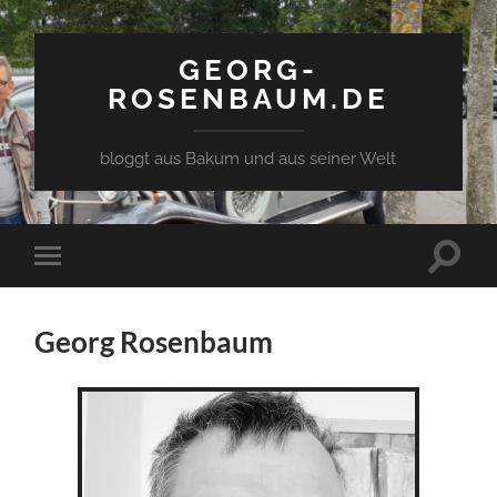
GEORG-
ROSENBAUM.DE
bloggt aus Bakum und aus seiner Welt
Toggle
Toggle
search
mobile
field
menu
Georg Rosenbaum