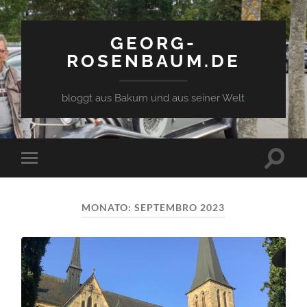
GEORG-
ROSENBAUM.DE
bloggt aus Bakum und aus seiner Welt
Toggle
Toggle
search
mobile
field
menu
MONATO:
SEPTEMBRO 2023