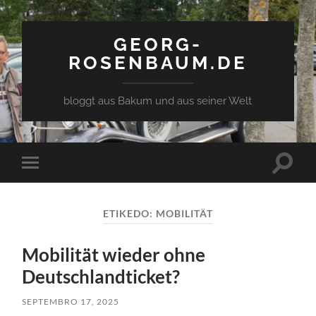
GEORG-
ROSENBAUM.DE
bloggt aus Bakum und aus seiner Welt
Toggle
Toggle
search
mobile
field
menu
ETIKEDO:
MOBILITÄT
Mobilität wieder ohne
Deutschlandticket?
SEPTEMBRO 17, 2025