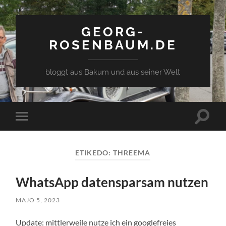
GEORG-
ROSENBAUM.DE
bloggt aus Bakum und aus seiner Welt
Toggle
Toggle
search
mobile
field
menu
ETIKEDO:
THREEMA
WhatsApp datensparsam nutzen
MAJO 5, 2023
Update: mittlerweile nutze ich ein googlefreies