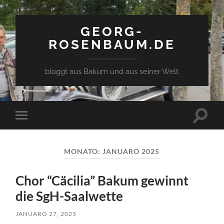
GEORG-
ROSENBAUM.DE
bloggt aus Bakum und aus seiner Welt
Toggle
Toggle
search
mobile
field
menu
MONATO:
JANUARO 2025
Chor “Cäcilia” Bakum gewinnt
die SgH-Saalwette
JANUARO 27, 2025