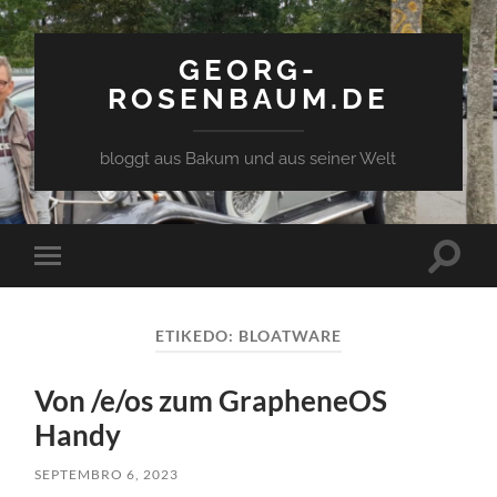
GEORG-
ROSENBAUM.DE
bloggt aus Bakum und aus seiner Welt
Toggle
Toggle
search
mobile
field
menu
ETIKEDO:
BLOATWARE
Von /e/os zum GrapheneOS
Handy
SEPTEMBRO 6, 2023