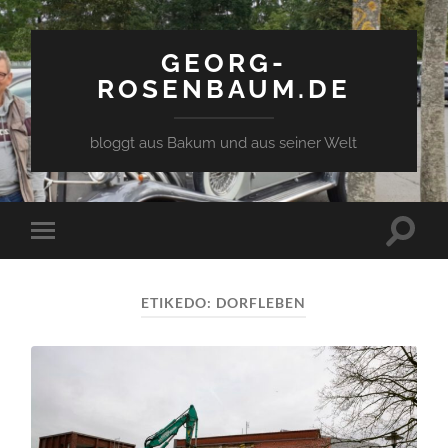
GEORG-
ROSENBAUM.DE
bloggt aus Bakum und aus seiner Welt
Toggle
Toggle
search
mobile
field
menu
ETIKEDO:
DORFLEBEN