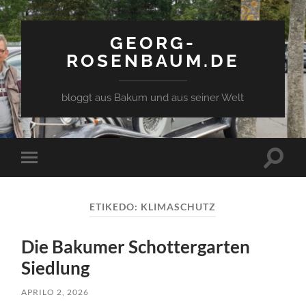
GEORG-
ROSENBAUM.DE
bloggt aus Bakum und aus seiner Welt
Toggle
Toggle
search
mobile
field
menu
ETIKEDO:
KLIMASCHUTZ
Die Bakumer Schottergarten
Siedlung
APRILO 2, 2026