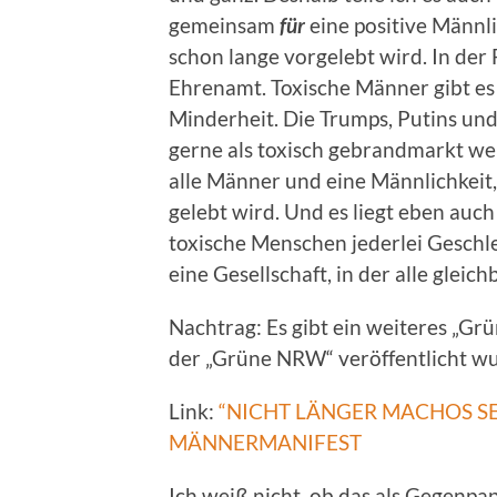
gemeinsam
für
eine positive Männli
schon lange vorgelebt wird. In der 
Ehrenamt. Toxische Männer gibt es –
Minderheit. Die Trumps, Putins u
gerne als toxisch gebrandmarkt wer
alle Männer und eine Männlichkeit
gelebt wird. Und es liegt eben auc
toxische Menschen jederlei Geschlec
eine Gesellschaft, in der alle gleic
Nachtrag: Es gibt ein weiteres „G
der „Grüne NRW“ veröffentlicht w
Link:
“NICHT LÄNGER MACHOS SE
MÄNNERMANIFEST
Ich weiß nicht, ob das als Gegenpap