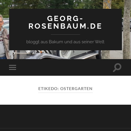
GEORG-
ROSENBAUM.DE
bloggt aus Bakum und aus seiner Welt
Toggle
Toggle
search
mobile
field
menu
ETIKEDO:
OSTERGARTEN