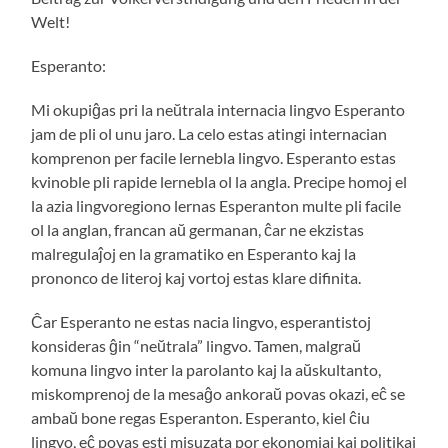
Welt!
Esperanto:
Mi okupiĝas pri la neŭtrala internacia lingvo Esperanto
jam de pli ol unu jaro. La celo estas atingi internacian
komprenon per facile lernebla lingvo. Esperanto estas
kvinoble pli rapide lernebla ol la angla. Precipe homoj el
la azia lingvoregiono lernas Esperanton multe pli facile
ol la anglan, francan aŭ germanan, ĉar ne ekzistas
malregulaĵoj en la gramatiko en Esperanto kaj la
prononco de literoj kaj vortoj estas klare difinita.
Ĉar Esperanto ne estas nacia lingvo, esperantistoj
konsideras ĝin “neŭtrala” lingvo. Tamen, malgraŭ
komuna lingvo inter la parolanto kaj la aŭskultanto,
miskomprenoj de la mesaĝo ankoraŭ povas okazi, eĉ se
ambaŭ bone regas Esperanton. Esperanto, kiel ĉiu
lingvo, eĉ povas esti misuzata por ekonomiaj kaj politikaj