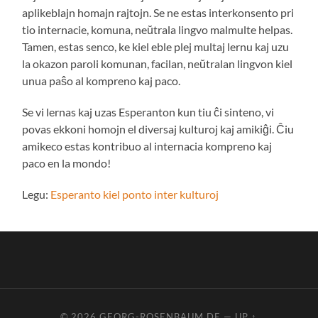
aplikeblajn homajn rajtojn. Se ne estas interkonsento pri
tio internacie, komuna, neŭtrala lingvo malmulte helpas.
Tamen, estas senco, ke kiel eble plej multaj lernu kaj uzu
la okazon paroli komunan, facilan, neŭtralan lingvon kiel
unua paŝo al kompreno kaj paco.
Se vi lernas kaj uzas Esperanton kun tiu ĉi sinteno, vi
povas ekkoni homojn el diversaj kulturoj kaj amikiĝi. Ĉiu
amikeco estas kontribuo al internacia kompreno kaj
paco en la mondo!
Legu:
Esperanto kiel ponto inter kulturoj
© 2026
GEORG-ROSENBAUM.DE
—
UP ↑