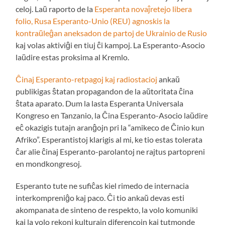
celoj. Laŭ raporto de la
Esperanta novaĵretejo libera
folio, Rusa Esperanto-Unio (REU) agnoskis la
kontraŭleĝan aneksadon de partoj de Ukrainio de Rusio
kaj volas aktiviĝi en tiuj ĉi kampoj. La Esperanto-Asocio
laŭdire estas proksima al Kremlo.
Ĉinaj Esperanto-retpagoj kaj radiostacioj
ankaŭ
publikigas ŝtatan propagandon de la aŭtoritata ĉina
ŝtata aparato. Dum la lasta Esperanta Universala
Kongreso en Tanzanio, la Ĉina Esperanto-Asocio laŭdire
eĉ okazigis tutajn aranĝojn pri la “amikeco de Ĉinio kun
Afriko”. Esperantistoj klarigis al mi, ke tio estas tolerata
ĉar alie ĉinaj Esperanto-parolantoj ne rajtus partopreni
en mondkongresoj.
Esperanto tute ne sufiĉas kiel rimedo de internacia
interkompreniĝo kaj paco. Ĉi tio ankaŭ devas esti
akompanata de sinteno de respekto, la volo komuniki
kaj la volo rekoni kulturajn diferencojn kaj tutmonde