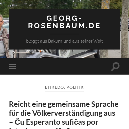
GEORG-
ROSENBAUM.DE
bloggt aus Bakum und aus seiner Welt
Toggle
Toggle
search
mobile
field
menu
ETIKEDO:
POLITIK
Reicht eine gemeinsame Sprache
für die Völkerverständigung aus
– Ĉu Esperanto sufiĉas por