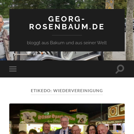
GEORG-
ROSENBAUM.DE
bloggt aus Bakum und aus seiner Welt
Toggle
Toggle
search
mobile
field
menu
ETIKEDO:
WIEDERVEREINIGUNG