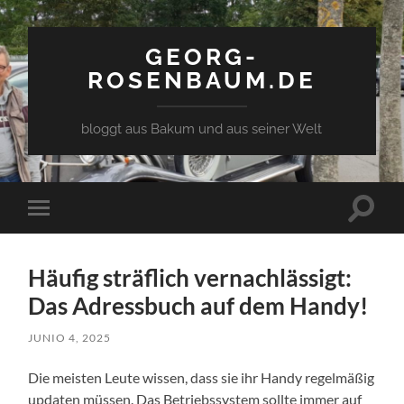
GEORG-
ROSENBAUM.DE
bloggt aus Bakum und aus seiner Welt
Toggle
Toggle
search
mobile
field
menu
Häufig sträflich vernachlässigt:
Das Adressbuch auf dem Handy!
JUNIO 4, 2025
Die meisten Leute wissen, dass sie ihr Handy regelmäßig
updaten müssen. Das Betriebssystem sollte immer auf