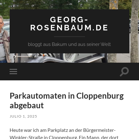
GEORG-
ROSENBAUM.DE
bloggt aus Bakum und aus seiner Welt
Toggle
Toggle
search
mobile
field
menu
Parkautomaten in Cloppenburg
abgebaut
JULIO 1, 2025
Heute war ich am Parkplatz an der Bürgermeister-
Winkler-Straße in Cloppenburg. Ein Mann, der dort