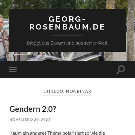
GEORG-
ROSENBAUM.DE
bloggt aus Bakum und aus seiner Welt
Toggle
Toggle
search
mobile
field
menu
ETIKEDO:
NONBINÄR
Gendern 2.0?
NOVEMBRO 30, 2025
Kaum ein anderes Thema polarisiert so wie die