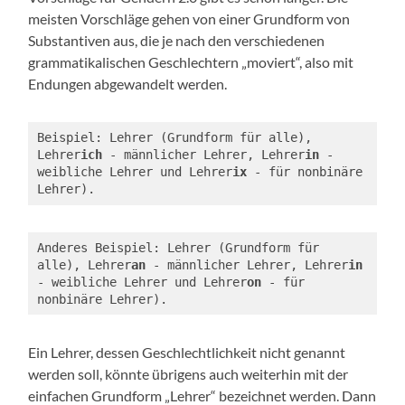
meisten Vorschläge gehen von einer Grundform von
Substantiven aus, die je nach den verschiedenen
grammatikalischen Geschlechtern „moviert“, also mit
Endungen abgewandelt werden.
Beispiel: Lehrer (Grundform für alle), 
Lehrer
ich
 - männlicher Lehrer, Lehrer
in
 - 
weibliche Lehrer und Lehrer
ix
 - für nonbinäre 
Lehrer).
Anderes Beispiel: Lehrer (Grundform für 
alle), Lehrer
an
 - männlicher Lehrer, Lehrer
in
- weibliche Lehrer und Lehrer
on
 - für 
nonbinäre Lehrer).
Ein Lehrer, dessen Geschlechtlichkeit nicht genannt
werden soll, könnte übrigens auch weiterhin mit der
einfachen Grundform „Lehrer“ bezeichnet werden. Dann