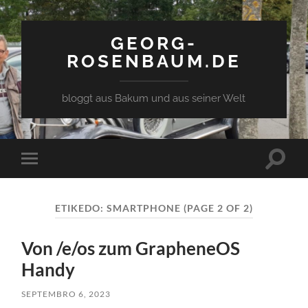
GEORG-
ROSENBAUM.DE
bloggt aus Bakum und aus seiner Welt
Toggle
Toggle
search
mobile
field
menu
ETIKEDO:
SMARTPHONE
(PAGE 2 OF 2)
Von /e/os zum GrapheneOS
Handy
SEPTEMBRO 6, 2023