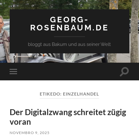
GEORG-
ROSENBAUM.DE
bloggt aus Bakum und aus seiner Welt
Toggle
Toggle
search
mobile
field
menu
ETIKEDO:
EINZELHANDEL
Der Digitalzwang schreitet zügig
voran
NOVEMBRO 9, 2025