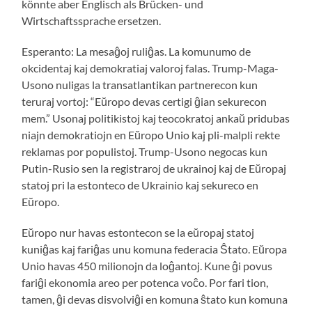
könnte aber Englisch als Brücken- und
Wirtschaftssprache ersetzen.
Esperanto: La mesaĝoj ruliĝas. La komunumo de
okcidentaj kaj demokratiaj valoroj falas. Trump-Maga-
Usono nuligas la transatlantikan partnerecon kun
teruraj vortoj: “Eŭropo devas certigi ĝian sekurecon
mem.” Usonaj politikistoj kaj teocokratoj ankaŭ pridubas
niajn demokratiojn en Eŭropo Unio kaj pli-malpli rekte
reklamas por populistoj. Trump-Usono negocas kun
Putin-Rusio sen la registraroj de ukrainoj kaj de Eŭropaj
statoj pri la estonteco de Ukrainio kaj sekureco en
Eŭropo.
Eŭropo nur havas estontecon se la eŭropaj statoj
kuniĝas kaj fariĝas unu komuna federacia Ŝtato. Eŭropa
Unio havas 450 milionojn da loĝantoj. Kune ĝi povus
fariĝi ekonomia areo per potenca voĉo. Por fari tion,
tamen, ĝi devas disvolviĝi en komuna ŝtato kun komuna