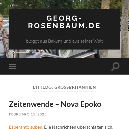
GEORG-
ROSENBAUM.DE
bloggt aus Bakum und aus seiner Welt
Toggle
Toggle
search
mobile
field
menu
ETIKEDO:
GROSSBRITANNIEN
Zeitenwende – Nova Epoko
FEBRUARO 15, 2025
Esperanto suben
. Die Nachrichten überschlagen sich.