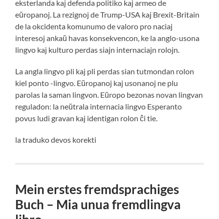
eksterlanda kaj defenda politiko kaj armeo de
eŭropanoj. La rezignoj de Trump-USA kaj Brexit-Britain
de la okcidenta komunumo de valoro pro naciaj
interesoj ankaŭ havas konsekvencon, ke la anglo-usona
lingvo kaj kulturo perdas siajn internaciajn rolojn.
La angla lingvo pli kaj pli perdas sian tutmondan rolon
kiel ponto -lingvo. Eŭropanoj kaj usonanoj ne plu
parolas la saman lingvon. Eŭropo bezonas novan lingvan
reguladon: la neŭtrala internacia lingvo Esperanto
povus ludi gravan kaj identigan rolon ĉi tie.
la traduko devos korekti
Mein erstes fremdsprachiges
Buch – Mia unua fremdlingva