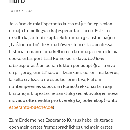
libro
JULIO 7, 2024
Je la fino de mia Esperanto kurso mi ĵus finlegis mian
unuajn fremdlingvan kaj esperantan libron. Estis tre
ekscita kaj antentokapta ekde unuan ĝis lastan paĝon.
„La ŝtona urbo“ de Anna Löwenstein estas ampleksa
historia romano. Juna keltino en la unua jarcento de nia
epoko estas portita al Romo kiel sklavo.
La ŝtona
urbo
esploras ŝian penan lukton por adaptiĝi al la vivo
en pli „progresinta” socio – kvankam, kiel oni malkovros,
la kelta civilizacio ne estis tiel primitiva, kiel oni
nuntempe emas supozi. En Romo ŝi ekkonas la fruajn
kristanojn, kiuj estas ne sanktuloj sed aktivuloj en nova
movado ofte dividita pro kvereloj kaj polemikoj. (Fonto:
esperanto-buecher.de
)
Zum Ende meines Esperanto Kursus habe ich gerade
eben mein erstes fremdsprachliches und mein erstes