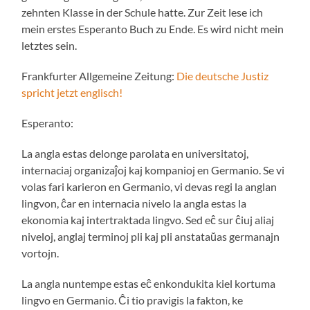
zehnten Klasse in der Schule hatte. Zur Zeit lese ich
mein erstes Esperanto Buch zu Ende. Es wird nicht mein
letztes sein.
Frankfurter Allgemeine Zeitung:
Die deutsche Justiz
spricht jetzt englisch!
Esperanto:
La angla estas delonge parolata en universitatoj,
internaciaj organizaĵoj kaj kompanioj en Germanio. Se vi
volas fari karieron en Germanio, vi devas regi la anglan
lingvon, ĉar en internacia nivelo la angla estas la
ekonomia kaj intertraktada lingvo. Sed eĉ sur ĉiuj aliaj
niveloj, anglaj terminoj pli kaj pli anstataŭas germanajn
vortojn.
La angla nuntempe estas eĉ enkondukita kiel kortuma
lingvo en Germanio. Ĉi tio pravigis la fakton, ke