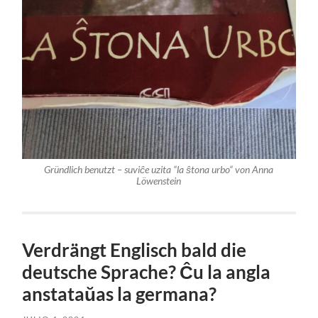
Gründlich benutzt – suviĉe uzita “la ŝtona urbo“ von Anna
Löwenstein
Verdrängt Englisch bald die
deutsche Sprache? Ĉu la angla
anstataŭas la germana?