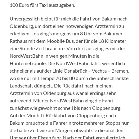
100 Euro fürs Taxi auszugeben.
Unvergesslich bleibt für mich die Fahrt von Bakum nach
Oldenburg, um dort einen notwendigen Arzttermin zu
erledigen. Los ging’s morgens um 8 Uhr vom Bakumer
Rathaus mit dem Moobil+ Bus, der für die 18 Kilometer
eine Stunde Zeit brauchte. Von dort aus ging es mit der
NordWestBahn in wenigen Minuten in die
Huntemetropole. Die NordWestBahn fährt wesentlich
schneller als auf der Linie Osnabrück – Vechta – Bremen,
wo sie nur mit Tempo 70 bis 80 durch die unbeschrankte
Landschaft dümpelt. Die Rückfahrt nach meinem
Arzttermin von Oldenburg aus war allerdings sehr
aufregend. Mit der NordWestBahn ging die Fahrt
zunächst wie gewohnt schnell bis nach Cloppenburg.
Auf der Moobil+ Rückfahrt von Cloppenburg nach
Bakum brauchte die Fahrerin trotz mehreren Stopps nur
die halbe Zeit wie am Morgen, obwohl sie diesmal den
Umweg über Elsten fuhr. Nach der Fahrt gratulierte ich