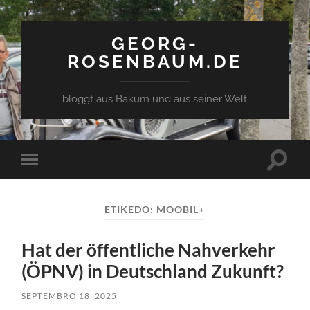
GEORG-
ROSENBAUM.DE
bloggt aus Bakum und aus seiner Welt
Toggle
Toggle
search
mobile
field
menu
ETIKEDO:
MOOBIL+
Hat der öffentliche Nahverkehr
(ÖPNV) in Deutschland Zukunft?
SEPTEMBRO 18, 2025