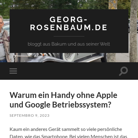
GEORG-
ROSENBAUM.DE
bloggt aus Bakum und aus seiner Welt
Toggle
Toggle
search
mobile
field
menu
Warum ein Handy ohne Apple
und Google Betriebssystem?
SEPTEMBRO 9, 2023
Kaum ein anderes Gerät sammelt so viele persönliche
Daten, wie das Smartphone. Bei vielen Menschen ist das