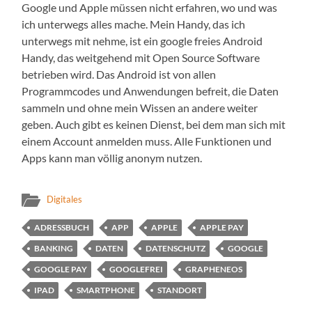
Google und Apple müssen nicht erfahren, wo und was
ich unterwegs alles mache. Mein Handy, das ich
unterwegs mit nehme, ist ein google freies Android
Handy, das weitgehend mit Open Source Software
betrieben wird. Das Android ist von allen
Programmcodes und Anwendungen befreit, die Daten
sammeln und ohne mein Wissen an andere weiter
geben. Auch gibt es keinen Dienst, bei dem man sich mit
einem Account anmelden muss. Alle Funktionen und
Apps kann man völlig anonym nutzen.
Digitales
ADRESSBUCH
APP
APPLE
APPLE PAY
BANKING
DATEN
DATENSCHUTZ
GOOGLE
GOOGLE PAY
GOOGLEFREI
GRAPHENEOS
IPAD
SMARTPHONE
STANDORT