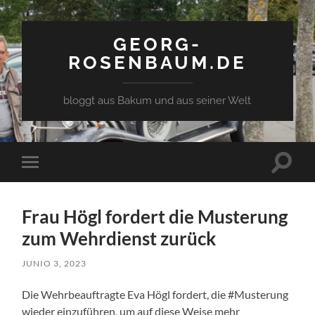
GEORG-
ROSENBAUM.DE
bloggt aus Bakum und aus seiner Welt
Toggle
Toggle
search
mobile
field
menu
Frau Högl fordert die Musterung
zum Wehrdienst zurück
JUNIO 3, 2023
Die Wehrbeauftragte Eva Högl fordert, die #Musterung
wieder einzuführen, um auf diese Weise mehr