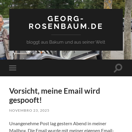
GEORG-
ROSENBAUM.DE
bloggt aus Bakum und aus seiner Welt
Toggle
Toggle
search
mobile
field
menu
Vorsicht, meine Email wird
gespooft!
NOVEMBRO 23, 2025
Unangenehme Post lag gestern Abend in meiner
Mailbox. Die Email wurde mit meiner eigenen Email-