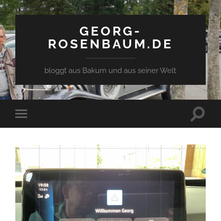
GEORG-
ROSENBAUM.DE
bloggt aus Bakum und aus seiner Welt
Toggle
Toggle
search
mobile
field
menu