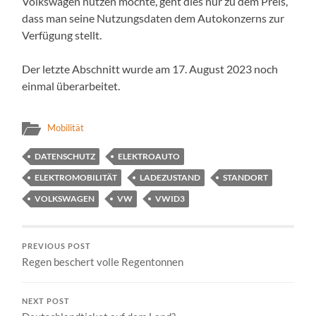
Volkswagen nutzen möchte, geht dies nur zu dem Preis,
dass man seine Nutzungsdaten dem Autokonzerns zur
Verfügung stellt.
Der letzte Abschnitt wurde am 17. August 2023 noch
einmal überarbeitet.
Mobilität
DATENSCHUTZ
ELEKTROAUTO
ELEKTROMOBILITÄT
LADEZUSTAND
STANDORT
VOLKSWAGEN
VW
VWID3
PREVIOUS POST
Regen beschert volle Regentonnen
NEXT POST